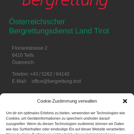
Österreichischer
Bergrettungsdienst Land Tirol
Florianistrasse 2
6410 Telfs
Österreich
Telefon: +43 / 5262 / 64140
E-Mail: office@bergrettung.tirol
Öffnungszeiten
:
Cookie-Zustimmung verwalten
Mo-Do: 08:00-17:00
Fr: 08:00-12:00
Um dir ein optimales Erlebnis zu bieten, verwenden wir Technologien wie
Cookies, um Geräteinformationen zu speichern und/oder darauf
zuzugreifen. Wenn du diesen Technologien zustimmst, können wir Daten
Telefonzeiten
:
wie das Surfverhalten oder eindeutige IDs auf dieser Website verarbeiten.
Mo-Fr: 08:00-12:00