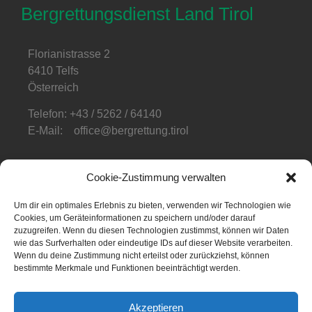
Bergrettungsdienst Land Tirol
Florianistrasse 2
6410 Telfs
Österreich
Telefon: +43 / 5262 / 64140
E-Mail: office@bergrettung.tirol
Öffnungszeiten
:
Cookie-Zustimmung verwalten
Mo-Do: 08:00-17:00
Fr: 08:00-12:00
Um dir ein optimales Erlebnis zu bieten, verwenden wir Technologien wie
Cookies, um Geräteinformationen zu speichern und/oder darauf
zuzugreifen. Wenn du diesen Technologien zustimmst, können wir Daten
Telefonzeiten
:
wie das Surfverhalten oder eindeutige IDs auf dieser Website verarbeiten.
Mo-Fr: 08:00-12:00
Wenn du deine Zustimmung nicht erteilst oder zurückziehst, können
bestimmte Merkmale und Funktionen beeinträchtigt werden.
Akzeptieren