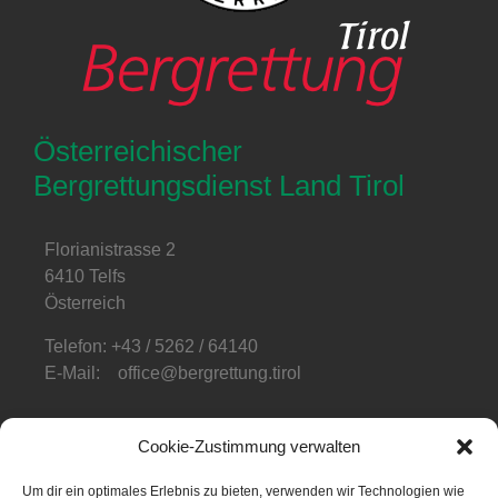
Österreichischer
Bergrettungsdienst Land Tirol
Florianistrasse 2
6410 Telfs
Österreich
Telefon: +43 / 5262 / 64140
E-Mail: office@bergrettung.tirol
Öffnungszeiten
:
Cookie-Zustimmung verwalten
Mo-Do: 08:00-17:00
Fr: 08:00-12:00
Um dir ein optimales Erlebnis zu bieten, verwenden wir Technologien wie